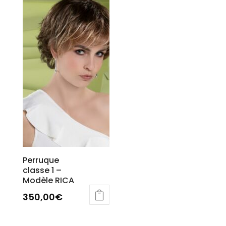
Perruque
classe 1 –
Modèle RICA
350,00
€
Ce
produit