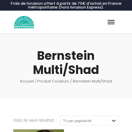
Frais de livraison offert à partir de 70€ d'achat en France
métropolitaine (hors livraison Express).
Recherche
de
produits
Bernstein
Multi/Shad
Accueil
/ Produit Couleurs / Bernstein Multi/Shad
Voici le seul résultat