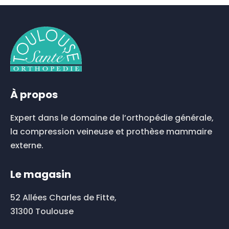
a
plusieurs
variations.
Les
options
peuvent
être
choisies
À propos
sur
la
Expert dans le domaine de l’orthopédie générale,
page
du
la compression veineuse et prothèse mammaire
produit
externe.
Le magasin
52 Allées Charles de Fitte,
31300 Toulouse