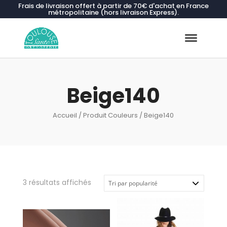
Frais de livraison offert à partir de 70€ d'achat en France
métropolitaine (hors livraison Express).
Recherche
de
produits
Beige140
Accueil
/ Produit Couleurs / Beige140
Trié
3 résultats affichés
par
popularité