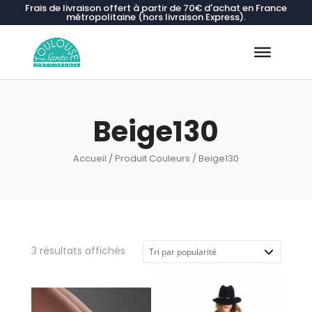
Frais de livraison offert à partir de 70€ d'achat en France
métropolitaine (hors livraison Express).
Recherche
de
produits
Beige130
Accueil
/ Produit Couleurs / Beige130
Trié
3 résultats affichés
par
popularité