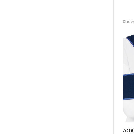
Showi
Atte