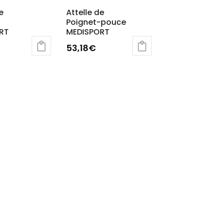
du
e
Attelle de
produit
Poignet-pouce
RT
MEDISPORT
53,18
€
Ce
produit
a
s
plusieurs
ns.
variations.
Les
options
t
peuvent
être
choisies
sur
la