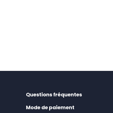
page
du
produit
Questions fréquentes
Mode de paiement