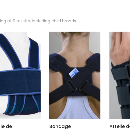
ng all 9 results, including child brands
lle de
Bandage
Attelle d