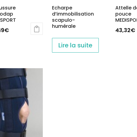
du
produit
ussure
Echarpe
Attelle d
produit
hodap
d’immobilisation
pouce
uit
ISPORT
scapulo-
MEDISPO
humérale
49
€
43,32
€
Ce
Lire la suite
uit
produit
a
ieurs
plusieur
ations.
variatio
Les
ions
options
vent
peuven
être
sies
choisies
sur
la