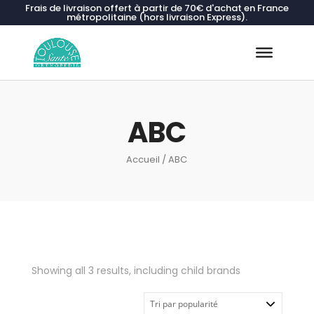
Frais de livraison offert à partir de 70€ d'achat en France
métropolitaine (hors livraison Express).
Recherche
de
produits
ABC
Accueil
/ ABC
Showing all 3 results, including child brands